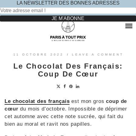
LA NEWSLETTER DES BONNES ADRESSES
Rechercher :
Skip
to
RESTAURANTS
content
OÙ MANGER DANS LE MARAIS ?
HOTELS
OÙ MANGER DANS PARIS 5 -ÈME ?
LE TOP DES HÔTELS INSOLITES À PARIS : NOS AVIS
SINCÈRES
OÙ MANGER DANS PARIS 9 -ÈME ?
VOYAGES
11 OCTOBRE 2022
/
LEAVE A COMMENT
OÙ MANGER DANS PARIS 11 -ÈME ?
OÙ PARTIR EN EUROPE LE TEMPS D’UN WEEK-END
Le Chocolat Des Français:
?
OÙ MANGER DANS LE 15ÈME ?
SORTIES ENFANTS
Coup De Cœur
PARCS ATTRACTION BANLIEUE
OÙ MANGER DANS PARIS 17ÈME ?
CONTACTEZ-NOUS
OÙ MANGER DANS PARIS 20ÈME ?
Le chocolat des français
est mon gros
coup de
cœur
du mois d’octobre. Impossible de déprimer
cet automne avec cette note sucrée, qui fait du
bien au moral et ravit nos papilles.