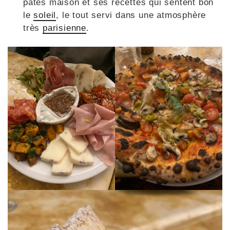
pâtes maison et ses recettes qui sentent bon
le
soleil
, le tout servi dans une atmosphère
très
parisienne
.