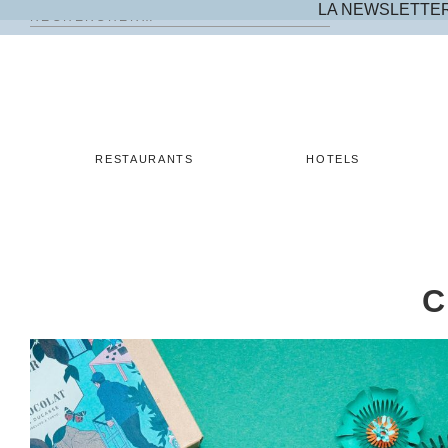
LA NEWSLETTE
Rechercher :
Skip
to
content
RESTAURANTS
HOTELS
C