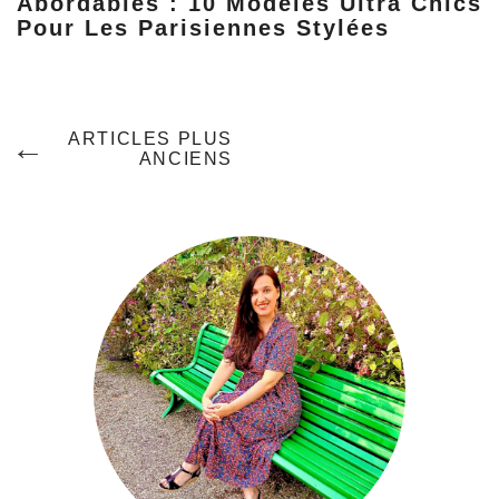
Abordables : 10 Modèles Ultra Chics
Pour Les Parisiennes Stylées
Navigation
ARTICLES PLUS
ANCIENS
Des
Articles