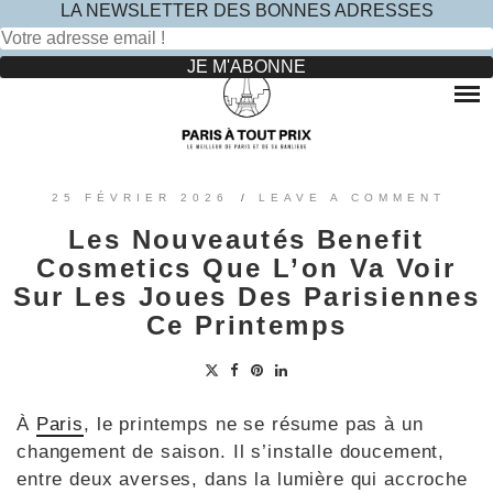
LA NEWSLETTER DES BONNES ADRESSES
Rechercher :
Skip
to
RESTAURANTS
content
OÙ MANGER DANS LE MARAIS ?
HOTELS
OÙ MANGER DANS PARIS 5 -ÈME ?
LE TOP DES HÔTELS INSOLITES À PARIS : NOS AVIS
SINCÈRES
OÙ MANGER DANS PARIS 9 -ÈME ?
VOYAGES
25 FÉVRIER 2026
/
LEAVE A COMMENT
OÙ MANGER DANS PARIS 11 -ÈME ?
OÙ PARTIR EN EUROPE LE TEMPS D’UN WEEK-END
Les Nouveautés Benefit
?
OÙ MANGER DANS LE 15ÈME ?
SORTIES ENFANTS
Cosmetics Que L’on Va Voir
PARCS ATTRACTION BANLIEUE
OÙ MANGER DANS PARIS 17ÈME ?
Sur Les Joues Des Parisiennes
CONTACTEZ-NOUS
Ce Printemps
OÙ MANGER DANS PARIS 20ÈME ?
À
Paris
, le printemps ne se résume pas à un
changement de saison. Il s’installe doucement,
entre deux averses, dans la lumière qui accroche