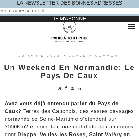
LA NEWSLETTER DES BONNES ADRESSES
Rechercher :
Skip
to
RESTAURANTS
content
OÙ MANGER DANS LE MARAIS ?
HOTELS
OÙ MANGER DANS PARIS 5 -ÈME ?
LE TOP DES HÔTELS INSOLITES À PARIS : NOS AVIS
SINCÈRES
OÙ MANGER DANS PARIS 9 -ÈME ?
VOYAGES
23 AVRIL 2023
/
LEAVE A COMMENT
OÙ MANGER DANS PARIS 11 -ÈME ?
OÙ PARTIR EN EUROPE LE TEMPS D’UN WEEK-END
Un Weekend En Normandie: Le
?
OÙ MANGER DANS LE 15ÈME ?
SORTIES ENFANTS
Pays De Caux
PARCS ATTRACTION BANLIEUE
OÙ MANGER DANS PARIS 17ÈME ?
CONTACTEZ-NOUS
OÙ MANGER DANS PARIS 20ÈME ?
Avez-vous déjà entendu parler du Pays de
Caux?
Terres des Cauchois, ces vastes paysages
normands de Seine-Maritime s’étendent sur
3000Km2 et comptent une multitude de communes
dont
Dieppe, Veules les Roses, Saint Valéry en