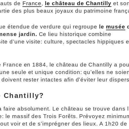
Hauts de
France
,
le château de Chantilly
et so
rtie des plus beaux joyaux du patrimoine franç
que étendue de verdure qui regroupe
le
musée
mense jardin.
Ce lieu historique combine
ite d’une visite: culture, spectacles hippiques e
de France en 1884, le château de Chantilly a pou
ne seule et unique condition: qu’elles ne soien
oivent rester intactes afin d’éviter leur dispers
 Chantilly?
 à faire absolument. Le château se trouve dans 
ce: le massif des Trois Forêts. Prévoyez minimu
tout voir et de s’imprégner des lieux. A 1h20 de