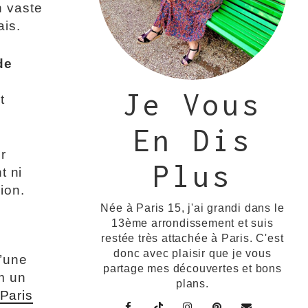
n vaste
ais.
de
Je Vous
t
En Dis
r
Plus
t ni
ion.
Née à Paris 15, j'ai grandi dans le
13ème arrondissement et suis
restée très attachée à Paris. C'est
donc avec plaisir que je vous
l’une
partage mes découvertes et bons
m un
plans.
Paris