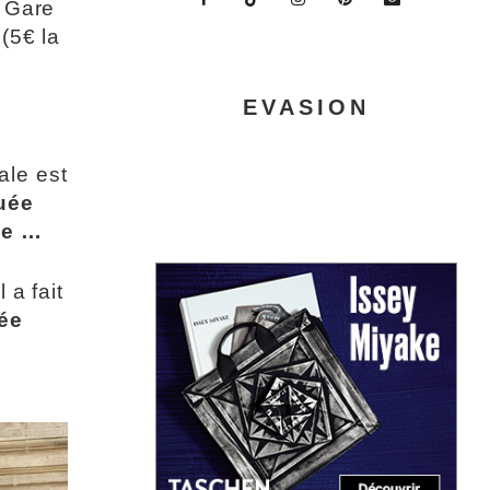
t Gare
(5€ la
EVASION
ale est
quée
me …
 a fait
ée