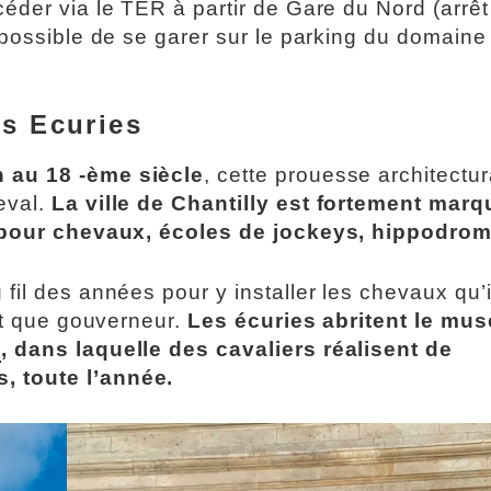
éder via le TER à partir de Gare du Nord (arrê
 possible de se garer sur le parking du domaine 
s Ecuries
 au 18 -ème siècle
, cette prouesse architectur
eval.
La ville de Chantilly est fortement mar
es pour chevaux, écoles de jockeys, hippodro
il des années pour y installer les chevaux qu’il
nt que gouverneur.
Les écuries abritent le mus
e
, dans laquelle des cavaliers réalisent de
, toute l’année.