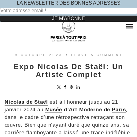
LA NEWSLETTER DES BONNES ADRESSES
Rechercher :
Skip
to
RESTAURANTS
content
OÙ MANGER DANS LE MARAIS ?
HOTELS
OÙ MANGER DANS PARIS 5 -ÈME ?
LE TOP DES HÔTELS INSOLITES À PARIS : NOS AVIS
SINCÈRES
OÙ MANGER DANS PARIS 9 -ÈME ?
VOYAGES
9 OCTOBRE 2023
/
LEAVE A COMMENT
OÙ MANGER DANS PARIS 11 -ÈME ?
OÙ PARTIR EN EUROPE LE TEMPS D’UN WEEK-END
Expo Nicolas De Staël: Un
?
OÙ MANGER DANS LE 15ÈME ?
SORTIES ENFANTS
Artiste Complet
PARCS ATTRACTION BANLIEUE
OÙ MANGER DANS PARIS 17ÈME ?
CONTACTEZ-NOUS
OÙ MANGER DANS PARIS 20ÈME ?
Nicolas de Staël
est à l’honneur jusqu’au 21
janvier 2024 au
Musée
d’Art Moderne de
Paris
,
dans le cadre d’une rétrospective retraçant son
œuvre. Bien que n’ayant duré que quinze ans, sa
carrière flamboyante a laissé une trace indélébile