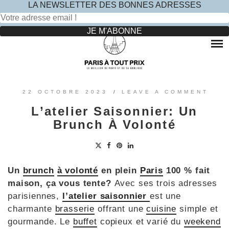
LA NEWSLETTER DES BONNES ADRESSES
Rechercher :
Skip
to
RESTAURANTS
content
OÙ MANGER DANS LE MARAIS ?
HOTELS
OÙ MANGER DANS PARIS 5 -ÈME ?
LE TOP DES HÔTELS INSOLITES À PARIS : NOS AVIS
SINCÈRES
OÙ MANGER DANS PARIS 9 -ÈME ?
VOYAGES
22 OCTOBRE 2023
/
LEAVE A COMMENT
OÙ MANGER DANS PARIS 11 -ÈME ?
OÙ PARTIR EN EUROPE LE TEMPS D’UN WEEK-END
L’atelier Saisonnier: Un
?
OÙ MANGER DANS LE 15ÈME ?
SORTIES ENFANTS
Brunch À Volonté
PARCS ATTRACTION BANLIEUE
OÙ MANGER DANS PARIS 17ÈME ?
CONTACTEZ-NOUS
OÙ MANGER DANS PARIS 20ÈME ?
Un
brunch
à volonté
en plein
Paris
100 % fait
maison, ça vous tente?
Avec ses trois adresses
parisiennes,
l’atelier saisonnier
est une
charmante
brasserie
offrant une
cuisine
simple et
gourmande. Le
buffet
copieux et varié du
weekend