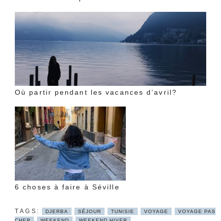
Où partir pendant les vacances d’avril?
6 choses à faire à Séville
DJERBA
SÉJOUR
TUNISIE
VOYAGE
VOYAGE PAS
CHER
WEEKEND
WEEKEND HIVER