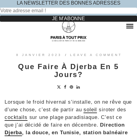
LA NEWSLETTER DES BONNES ADRESSES
Rechercher :
Skip
to
RESTAURANTS
content
OÙ MANGER DANS LE MARAIS ?
HOTELS
OÙ MANGER DANS PARIS 5 -ÈME ?
LE TOP DES HÔTELS INSOLITES À PARIS : NOS AVIS
SINCÈRES
OÙ MANGER DANS PARIS 9 -ÈME ?
VOYAGES
8 JANVIER 2023
/
LEAVE A COMMENT
OÙ MANGER DANS PARIS 11 -ÈME ?
OÙ PARTIR EN EUROPE LE TEMPS D’UN WEEK-END
Que Faire À Djerba En 5
?
OÙ MANGER DANS LE 15ÈME ?
SORTIES ENFANTS
Jours?
PARCS ATTRACTION BANLIEUE
OÙ MANGER DANS PARIS 17ÈME ?
CONTACTEZ-NOUS
OÙ MANGER DANS PARIS 20ÈME ?
Lorsque le froid hivernal s’installe, on ne rêve que
d’une chose, c’est de partir au
soleil
siroter des
cocktails
sur une plage paradisiaque. C’est ce
que j’ai décidé de faire en décembre.
Direction
Djerba
, la douce, en Tunisie, station balnéaire