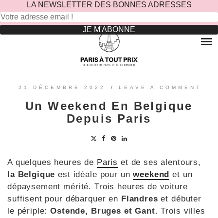
LA NEWSLETTER DES BONNES ADRESSES
Rechercher :
Skip
to
RESTAURANTS
content
OÙ MANGER DANS LE MARAIS ?
HOTELS
OÙ MANGER DANS PARIS 5 -ÈME ?
LE TOP DES HÔTELS INSOLITES À PARIS : NOS AVIS
SINCÈRES
OÙ MANGER DANS PARIS 9 -ÈME ?
VOYAGES
21 DÉCEMBRE 2022
/
LEAVE A COMMENT
OÙ MANGER DANS PARIS 11 -ÈME ?
OÙ PARTIR EN EUROPE LE TEMPS D’UN WEEK-END
Un Weekend En Belgique
?
OÙ MANGER DANS LE 15ÈME ?
SORTIES ENFANTS
Depuis Paris
PARCS ATTRACTION BANLIEUE
OÙ MANGER DANS PARIS 17ÈME ?
CONTACTEZ-NOUS
OÙ MANGER DANS PARIS 20ÈME ?
A quelques heures de
Paris
et de ses alentours,
la Belgique
est idéale pour un
weekend
et un
dépaysement mérité. Trois heures de voiture
suffisent pour débarquer en
Flandres
et débuter
le périple:
Ostende, Bruges et Gant.
Trois villes