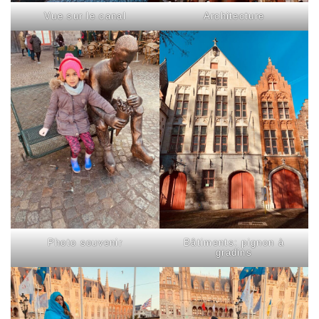
Vue sur le canal
Architecture
Photo souvenir
Bâtiments: pignon à
gradins