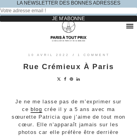
LA NEWSLETTER DES BONNES ADRESSES
Rechercher :
Skip
to
RESTAURANTS
content
OÙ MANGER DANS LE MARAIS ?
HOTELS
OÙ MANGER DANS PARIS 5 -ÈME ?
LE TOP DES HÔTELS INSOLITES À PARIS : NOS AVIS
SINCÈRES
OÙ MANGER DANS PARIS 9 -ÈME ?
VOYAGES
10 AVRIL 2022
/
1 COMMENT
OÙ MANGER DANS PARIS 11 -ÈME ?
OÙ PARTIR EN EUROPE LE TEMPS D’UN WEEK-END
Rue Crémieux À Paris
?
OÙ MANGER DANS LE 15ÈME ?
SORTIES ENFANTS
PARCS ATTRACTION BANLIEUE
OÙ MANGER DANS PARIS 17ÈME ?
CONTACTEZ-NOUS
OÙ MANGER DANS PARIS 20ÈME ?
Je ne me lasse pas de m’exprimer sur
ce
blog
crée il y a 5 ans avec ma
sœurette Patricia que j’aime de tout mon
cœur. Elle n’apparaît jamais sur les
photos car elle préfère être derrière