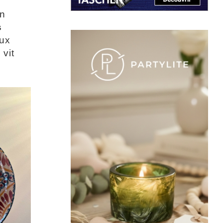
on
s
aux
 vit