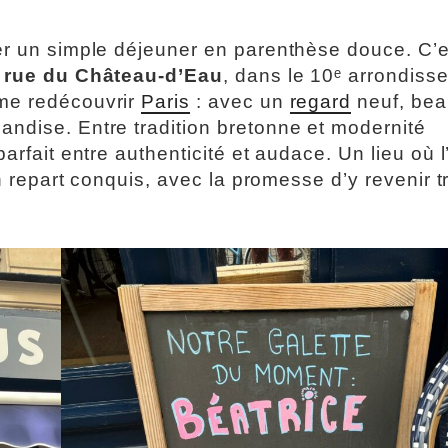
er un simple déjeuner en parenthèse douce. C’e
, rue du Château-d’Eau
, dans le 10ᵉ arrondiss
ime redécouvrir
Paris
: avec un
regard
neuf, be
ndise. Entre tradition bretonne et modernité
arfait entre authenticité et audace. Un lieu où l
on repart conquis, avec la promesse d’y revenir t