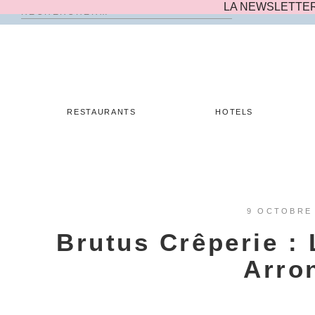
LA NEWSLETTE
Rechercher :
Skip
to
content
RESTAURANTS
HOTELS
9 OCTOBRE
Brutus Crêperie :
Arro