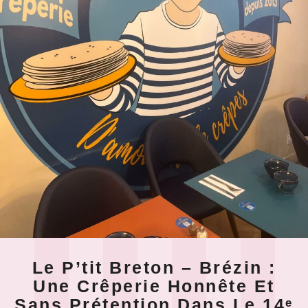
Le P’tit Breton – Brézin :
Une Crêperie Honnête Et
Sans Prétention Dans Le 14ᵉ