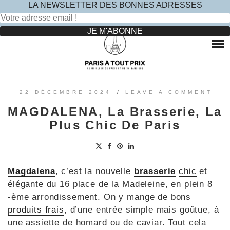
LA NEWSLETTER DES BONNES ADRESSES
Rechercher :
Skip
to
RESTAURANTS
content
OÙ MANGER DANS LE MARAIS ?
HOTELS
OÙ MANGER DANS PARIS 5 -ÈME ?
LE TOP DES HÔTELS INSOLITES À PARIS : NOS AVIS
SINCÈRES
OÙ MANGER DANS PARIS 9 -ÈME ?
VOYAGES
22 DÉCEMBRE 2024
/
LEAVE A COMMENT
OÙ MANGER DANS PARIS 11 -ÈME ?
OÙ PARTIR EN EUROPE LE TEMPS D’UN WEEK-END
MAGDALENA, La Brasserie, La
?
OÙ MANGER DANS LE 15ÈME ?
SORTIES ENFANTS
Plus Chic De Paris
PARCS ATTRACTION BANLIEUE
OÙ MANGER DANS PARIS 17ÈME ?
CONTACTEZ-NOUS
OÙ MANGER DANS PARIS 20ÈME ?
Magdalena
, c’est la nouvelle
brasserie
chic
et
élégante du 16 place de la Madeleine, en plein 8
-ème arrondissement. On y mange de bons
produits frais
, d’une entrée simple mais goûtue, à
une assiette de homard ou de caviar. Tout cela