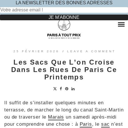
LA NEWSLETTER DES BONNES ADRESSES
Rechercher :
Skip
to
RESTAURANTS
content
OÙ MANGER DANS LE MARAIS ?
HOTELS
OÙ MANGER DANS PARIS 5 -ÈME ?
LE TOP DES HÔTELS INSOLITES À PARIS : NOS AVIS
SINCÈRES
OÙ MANGER DANS PARIS 9 -ÈME ?
VOYAGES
25 FÉVRIER 2026
/
LEAVE A COMMENT
OÙ MANGER DANS PARIS 11 -ÈME ?
OÙ PARTIR EN EUROPE LE TEMPS D’UN WEEK-END
Les Sacs Que L’on Croise
?
OÙ MANGER DANS LE 15ÈME ?
SORTIES ENFANTS
Dans Les Rues De Paris Ce
PARCS ATTRACTION BANLIEUE
OÙ MANGER DANS PARIS 17ÈME ?
Printemps
CONTACTEZ-NOUS
OÙ MANGER DANS PARIS 20ÈME ?
Il suffit de s’installer quelques minutes en
terrasse, de marcher le long du canal Saint-Martin
ou de traverser le
Marais
un samedi après-midi
pour comprendre une chose : à
Paris
, le
sac
n’est