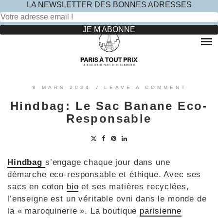
LA NEWSLETTER DES BONNES ADRESSES
Rechercher :
Skip
to
RESTAURANTS
content
OÙ MANGER DANS LE MARAIS ?
HOTELS
OÙ MANGER DANS PARIS 5 -ÈME ?
LE TOP DES HÔTELS INSOLITES À PARIS : NOS AVIS
SINCÈRES
OÙ MANGER DANS PARIS 9 -ÈME ?
VOYAGES
8 MARS 2024
/
LEAVE A COMMENT
OÙ MANGER DANS PARIS 11 -ÈME ?
OÙ PARTIR EN EUROPE LE TEMPS D’UN WEEK-END
Hindbag: Le Sac Banane Eco-
?
OÙ MANGER DANS LE 15ÈME ?
SORTIES ENFANTS
Responsable
PARCS ATTRACTION BANLIEUE
OÙ MANGER DANS PARIS 17ÈME ?
CONTACTEZ-NOUS
OÙ MANGER DANS PARIS 20ÈME ?
Hindbag
s’engage chaque jour dans une
démarche eco-responsable et éthique. Avec ses
sacs en coton
bio
et ses matières recyclées,
l’enseigne est un véritable ovni dans le monde de
la « maroquinerie ». La boutique
parisienne