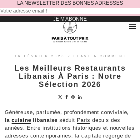
LA NEWSLETTER DES BONNES ADRESSES
Rechercher :
Skip
to
RESTAURANTS
content
OÙ MANGER DANS LE MARAIS ?
HOTELS
OÙ MANGER DANS PARIS 5 -ÈME ?
LE TOP DES HÔTELS INSOLITES À PARIS : NOS AVIS
SINCÈRES
OÙ MANGER DANS PARIS 9 -ÈME ?
VOYAGES
16 FÉVRIER 2026
/
LEAVE A COMMENT
OÙ MANGER DANS PARIS 11 -ÈME ?
OÙ PARTIR EN EUROPE LE TEMPS D’UN WEEK-END
Les Meilleurs Restaurants
?
OÙ MANGER DANS LE 15ÈME ?
SORTIES ENFANTS
Libanais À Paris : Notre
PARCS ATTRACTION BANLIEUE
OÙ MANGER DANS PARIS 17ÈME ?
Sélection 2026
CONTACTEZ-NOUS
OÙ MANGER DANS PARIS 20ÈME ?
Généreuse, parfumée, profondément conviviale,
la
cuisine
libanaise
séduit
Paris
depuis des
années. Entre institutions historiques et nouvelles
adresses contemporaines, la capitale regorge de