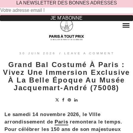
LA NEWSLETTER DES BONNES ADRESSES
Rechercher :
Skip
to
RESTAURANTS
content
OÙ MANGER DANS LE MARAIS ?
HOTELS
OÙ MANGER DANS PARIS 5 -ÈME ?
LE TOP DES HÔTELS INSOLITES À PARIS : NOS AVIS
SINCÈRES
OÙ MANGER DANS PARIS 9 -ÈME ?
VOYAGES
30 JUIN 2026
/
LEAVE A COMMENT
OÙ MANGER DANS PARIS 11 -ÈME ?
OÙ PARTIR EN EUROPE LE TEMPS D’UN WEEK-END
Grand Bal Costumé À Paris :
?
OÙ MANGER DANS LE 15ÈME ?
SORTIES ENFANTS
Vivez Une Immersion Exclusive
PARCS ATTRACTION BANLIEUE
OÙ MANGER DANS PARIS 17ÈME ?
À La Belle Époque Au Musée
CONTACTEZ-NOUS
Jacquemart-André (75008)
OÙ MANGER DANS PARIS 20ÈME ?
Le samedi 14 novembre 2026, le VIIIe
arrondissement de
Paris
remontera le temps.
Pour célébrer les 150 ans de son majestueux