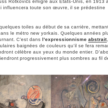
uss Rotkovičs émigre aux Etats-Unis, en 1913 
i influencera toute son œuvre, il se prédestine
 quelques toiles au début de sa carrière, mettan
ans le métro new yorkais. Quelques années pl
urnant. C’est dans
l’expressionnisme
abstrait
laires baignées de couleurs qu’il se fera rema
rendront célèbre aux yeux du monde entier. D’ab
eviendront progressivement plus sombres au fil d