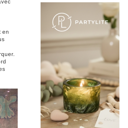
avec
t en
us
,
rquer.
ord
es