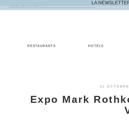
LA NEWSLETTE
Rechercher :
Skip
to
content
RESTAURANTS
HOTELS
31 OCTOBRE
Expo Mark Rothk