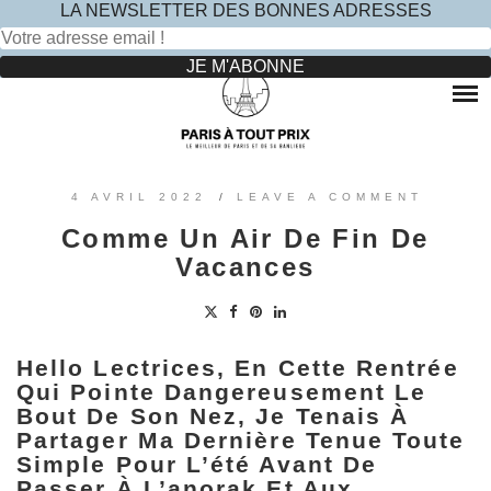
LA NEWSLETTER DES BONNES ADRESSES
Rechercher :
Skip
to
RESTAURANTS
content
OÙ MANGER DANS LE MARAIS ?
HOTELS
OÙ MANGER DANS PARIS 5 -ÈME ?
LE TOP DES HÔTELS INSOLITES À PARIS : NOS AVIS
SINCÈRES
OÙ MANGER DANS PARIS 9 -ÈME ?
VOYAGES
4 AVRIL 2022
/
LEAVE A COMMENT
OÙ MANGER DANS PARIS 11 -ÈME ?
OÙ PARTIR EN EUROPE LE TEMPS D’UN WEEK-END
Comme Un Air De Fin De
?
OÙ MANGER DANS LE 15ÈME ?
SORTIES ENFANTS
Vacances
PARCS ATTRACTION BANLIEUE
OÙ MANGER DANS PARIS 17ÈME ?
CONTACTEZ-NOUS
OÙ MANGER DANS PARIS 20ÈME ?
Hello Lectrices, En Cette Rentrée
Qui Pointe Dangereusement Le
Bout De Son Nez, Je Tenais À
Partager Ma Dernière Tenue Toute
Simple Pour L’été Avant De
Passer À L’anorak Et Aux