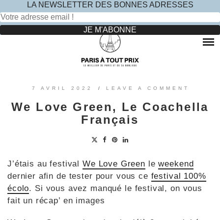
LA NEWSLETTER DES BONNES ADRESSES
Rechercher :
Skip
to
RESTAURANTS
content
OÙ MANGER DANS LE MARAIS ?
HOTELS
OÙ MANGER DANS PARIS 5 -ÈME ?
LE TOP DES HÔTELS INSOLITES À PARIS : NOS AVIS
SINCÈRES
OÙ MANGER DANS PARIS 9 -ÈME ?
VOYAGES
7 AVRIL 2022
/
LEAVE A COMMENT
OÙ MANGER DANS PARIS 11 -ÈME ?
OÙ PARTIR EN EUROPE LE TEMPS D’UN WEEK-END
We Love Green, Le Coachella
?
OÙ MANGER DANS LE 15ÈME ?
SORTIES ENFANTS
Français
PARCS ATTRACTION BANLIEUE
OÙ MANGER DANS PARIS 17ÈME ?
CONTACTEZ-NOUS
OÙ MANGER DANS PARIS 20ÈME ?
J’étais au festival
We Love Green
le
weekend
dernier afin de tester pour vous ce
festival 100%
écolo
. Si vous avez manqué le festival, on vous
fait un récap’ en images