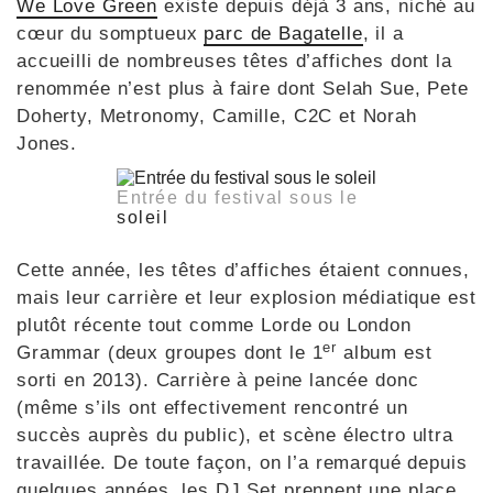
We Love Green
existe depuis déjà 3 ans, niché au
cœur du somptueux
parc de Bagatelle
, il a
accueilli de nombreuses têtes d’affiches dont la
renommée n’est plus à faire dont Selah Sue, Pete
Doherty, Metronomy, Camille, C2C et Norah
Jones.
Entrée du festival sous le
soleil
Cette année, les têtes d’affiches étaient connues,
mais leur carrière et leur explosion médiatique est
plutôt récente tout comme Lorde ou London
er
Grammar (deux groupes dont le 1
album est
sorti en 2013). Carrière à peine lancée donc
(même s’ils ont effectivement rencontré un
succès auprès du public), et scène électro ultra
travaillée. De toute façon, on l’a remarqué depuis
quelques années, les DJ Set prennent une place