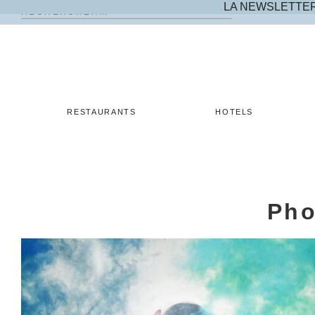
LA NEWSLETTE
Rechercher :
Skip
to
content
RESTAURANTS
HOTELS
Pho