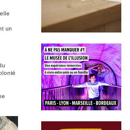
elle
nt un
du
olonté
me