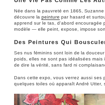
Une Vie Pas Comme Les Aut
Née dans la pauvreté en 1865, Suzanne n
découvre la
peinture
par hasard et surtou
apprend sur le tas, d’abord encouragée p
modèle — elle peint, expose, impose son
Des Peintures Qui Bouscule
Ses nus féminins sont loin de la douceu
poids, elles ne sont pas idéalisées mais
de dire la vérité, sans fard ni complaisan
Dans cette expo, vous verrez aussi ses 
quelques toiles où apparaît André Utter,