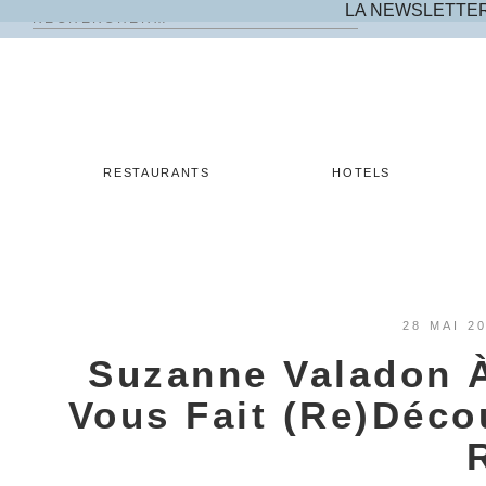
LA NEWSLETTE
Rechercher :
Skip
to
content
RESTAURANTS
HOTELS
28 MAI 2
Suzanne Valadon À
Vous Fait (re)décou