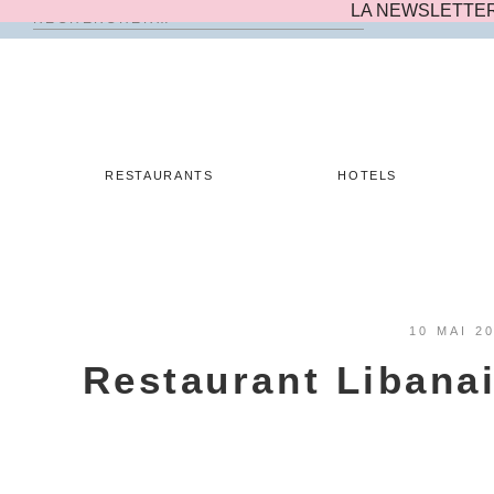
LA NEWSLETTE
Rechercher :
Skip
to
content
RESTAURANTS
HOTELS
10 MAI 2
Restaurant Libana