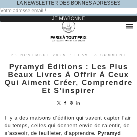
LA NEWSLETTER DES BONNES ADRESSES
Rechercher :
Skip
to
RESTAURANTS
content
OÙ MANGER DANS LE MARAIS ?
HOTELS
OÙ MANGER DANS PARIS 5 -ÈME ?
LE TOP DES HÔTELS INSOLITES À PARIS : NOS AVIS
SINCÈRES
OÙ MANGER DANS PARIS 9 -ÈME ?
VOYAGES
28 NOVEMBRE 2025
/
LEAVE A COMMENT
OÙ MANGER DANS PARIS 11 -ÈME ?
OÙ PARTIR EN EUROPE LE TEMPS D’UN WEEK-END
Pyramyd Éditions : Les Plus
?
OÙ MANGER DANS LE 15ÈME ?
SORTIES ENFANTS
Beaux Livres À Offrir À Ceux
PARCS ATTRACTION BANLIEUE
OÙ MANGER DANS PARIS 17ÈME ?
Qui Aiment Créer, Comprendre
CONTACTEZ-NOUS
Et S’inspirer
OÙ MANGER DANS PARIS 20ÈME ?
Il y a des maisons d’édition qui savent capter l’air
du temps, celles qui donnent envie de ralentir, de
s’asseoir, de feuilleter, d’apprendre.
Pyramyd