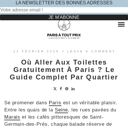
LA NEWSLETTER DES BONNES ADRESSES
Rechercher :
Skip
to
RESTAURANTS
content
OÙ MANGER DANS LE MARAIS ?
HOTELS
OÙ MANGER DANS PARIS 5 -ÈME ?
LE TOP DES HÔTELS INSOLITES À PARIS : NOS AVIS
SINCÈRES
OÙ MANGER DANS PARIS 9 -ÈME ?
VOYAGES
22 FÉVRIER 2026
/
LEAVE A COMMENT
OÙ MANGER DANS PARIS 11 -ÈME ?
OÙ PARTIR EN EUROPE LE TEMPS D’UN WEEK-END
Où Aller Aux Toilettes
?
OÙ MANGER DANS LE 15ÈME ?
SORTIES ENFANTS
Gratuitement À Paris ? Le
PARCS ATTRACTION BANLIEUE
OÙ MANGER DANS PARIS 17ÈME ?
Guide Complet Par Quartier
CONTACTEZ-NOUS
OÙ MANGER DANS PARIS 20ÈME ?
Se promener dans
Paris
est un véritable plaisir.
Entre les quais de la
Seine
, les rues pavées du
Marais
et les cafés pittoresques de Saint-
Germain-des-Prés, chaque balade réserve de