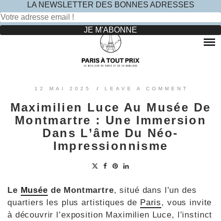
LA NEWSLETTER DES BONNES ADRESSES
Rechercher :
Skip
to
RESTAURANTS
content
OÙ MANGER DANS LE MARAIS ?
HOTELS
OÙ MANGER DANS PARIS 5 -ÈME ?
LE TOP DES HÔTELS INSOLITES À PARIS : NOS AVIS
SINCÈRES
OÙ MANGER DANS PARIS 9 -ÈME ?
VOYAGES
12 MAI 2025
/
LEAVE A COMMENT
OÙ MANGER DANS PARIS 11 -ÈME ?
OÙ PARTIR EN EUROPE LE TEMPS D’UN WEEK-END
Maximilien Luce Au Musée De
?
OÙ MANGER DANS LE 15ÈME ?
SORTIES ENFANTS
Montmartre : Une Immersion
PARCS ATTRACTION BANLIEUE
OÙ MANGER DANS PARIS 17ÈME ?
Dans L’âme Du Néo-
CONTACTEZ-NOUS
Impressionnisme
OÙ MANGER DANS PARIS 20ÈME ?
Le
Musée
de Montmartre
, situé dans l’un des
quartiers les plus artistiques de
Paris
, vous invite
à découvrir l’exposition Maximilien Luce, l’instinct