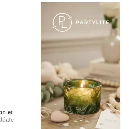
on et
idéale