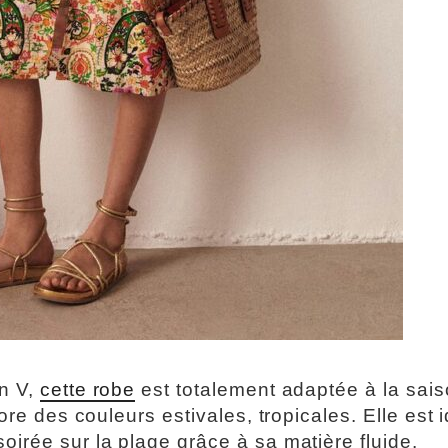
en V,
cette robe
est totalement adaptée à la sais
ore des couleurs estivales, tropicales. Elle est 
oirée sur la plage grâce à sa matière fluide.