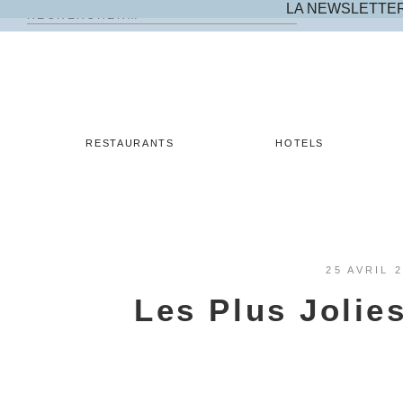
LA NEWSLETTE
Rechercher :
Skip
to
content
RESTAURANTS
HOTELS
25 AVRIL 
Les Plus Joli