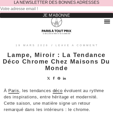
LA NEWSLETTER DES BONNES ADRESSES
Rechercher :
Skip
to
RESTAURANTS
content
OÙ MANGER DANS LE MARAIS ?
HOTELS
OÙ MANGER DANS PARIS 5 -ÈME ?
LE TOP DES HÔTELS INSOLITES À PARIS : NOS AVIS
SINCÈRES
OÙ MANGER DANS PARIS 9 -ÈME ?
VOYAGES
19 MARS 2026
/
LEAVE A COMMENT
OÙ MANGER DANS PARIS 11 -ÈME ?
OÙ PARTIR EN EUROPE LE TEMPS D’UN WEEK-END
Lampe, Miroir : La Tendance
?
OÙ MANGER DANS LE 15ÈME ?
SORTIES ENFANTS
Déco Chrome Chez Maisons Du
PARCS ATTRACTION BANLIEUE
OÙ MANGER DANS PARIS 17ÈME ?
Monde
CONTACTEZ-NOUS
OÙ MANGER DANS PARIS 20ÈME ?
À
Paris
, les tendances
déco
évoluent au rythme
des inspirations, entre héritage et modernité.
Cette saison, une matière signe un retour
remarqué dans les intérieurs : le chrome.