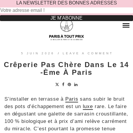
LA NEWSLETTER DES BONNES ADRESSES
Rechercher :
Skip
to
RESTAURANTS
content
OÙ MANGER DANS LE MARAIS ?
HOTELS
OÙ MANGER DANS PARIS 5 -ÈME ?
LE TOP DES HÔTELS INSOLITES À PARIS : NOS AVIS
SINCÈRES
OÙ MANGER DANS PARIS 9 -ÈME ?
VOYAGES
5 JUIN 2026
/
LEAVE A COMMENT
OÙ MANGER DANS PARIS 11 -ÈME ?
OÙ PARTIR EN EUROPE LE TEMPS D’UN WEEK-END
Crêperie Pas Chère Dans Le 14
?
OÙ MANGER DANS LE 15ÈME ?
SORTIES ENFANTS
-ème À Paris
PARCS ATTRACTION BANLIEUE
OÙ MANGER DANS PARIS 17ÈME ?
CONTACTEZ-NOUS
OÙ MANGER DANS PARIS 20ÈME ?
S’installer en terrasse à
Paris
sans subir le bruit
des pots d’échappement est un
luxe
rare. Le faire
en dégustant une galette de sarrasin croustillante,
100 % biologique et à prix d’ami relève carrément
du miracle. C’est pourtant la promesse tenue