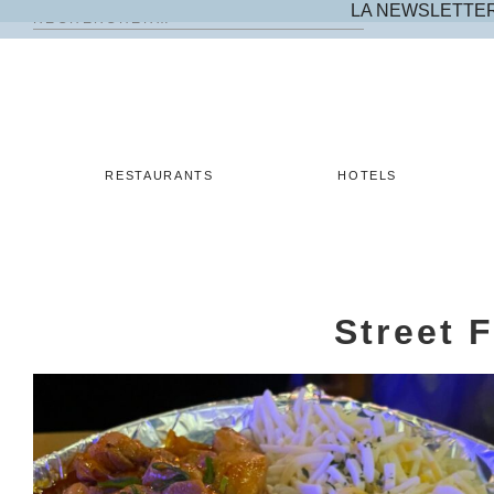
LA NEWSLETTE
Rechercher :
Skip
to
content
RESTAURANTS
HOTELS
Street 