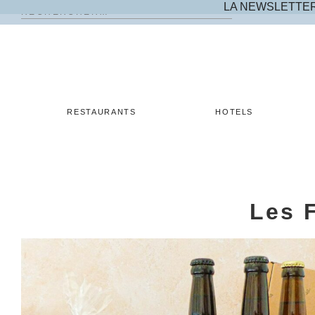
LA NEWSLETTE
Rechercher :
Skip
to
content
RESTAURANTS
HOTELS
Les 