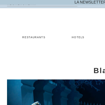
LA NEWSLETTE
Rechercher :
Skip
to
content
RESTAURANTS
HOTELS
Bl