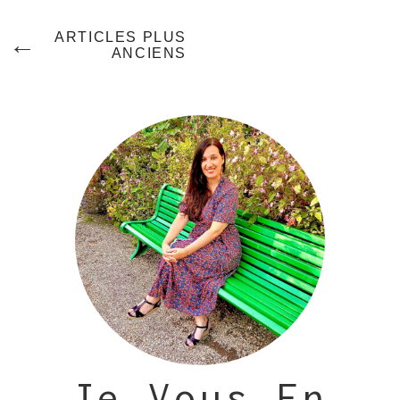
Navigation
ARTICLES PLUS
ANCIENS
Des
Articles
Je Vous En